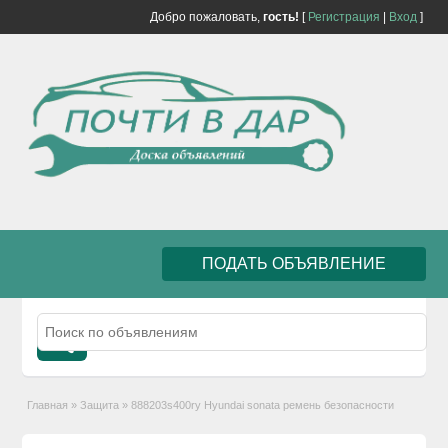
Добро пожаловать,
гость!
[
Регистрация
|
Вход
]
ПОДАТЬ ОБЪЯВЛЕНИЕ
Главная
»
Защита
»
888203s400ry Hyundai sonata ремень безопасности