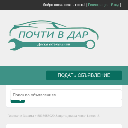
Добро пожаловать,
гость!
[
Регистрация
|
Вход
]
ПОДАТЬ ОБЪЯВЛЕНИЕ
Главная
»
Защита
»
5816653020 Защита днища левая Lexus IS