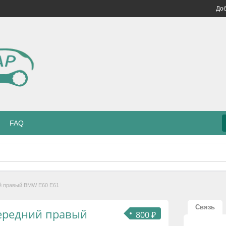
Доб
FAQ
й правый BMW E60 E61
Связь
ередний правый
800 ₽