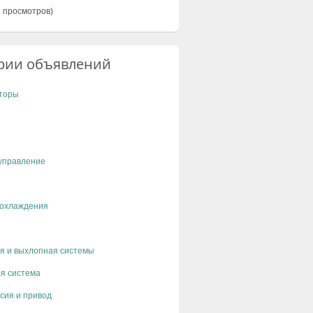
 просмотров)
рии объявлений
торы
управление
 охлаждения
я и выхлопная системы
я система
сия и привод