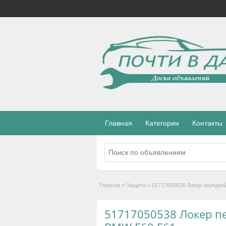
Главная
Категории
Контакты
Главная
»
Защита
»
51717050538 Локер передни
51717050538 Локер п