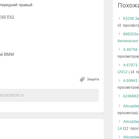
Похож
 передний правый
Е60 Е61
63256 За
(4 просмот
888203s4
безопаснос
А.48758 
тей BMW
просмотров
А.67973 
(2012-)
(4 п
Защита
А.69943 
просмотров
6E3825B29E19
A246682
Абсорбер
просмотра)
Абсорбер
14
(12 прос
Абсорбер