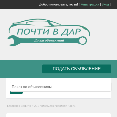
Добро пожаловать,
гость!
[
Регистрация
|
Вход
]
ПОДАТЬ ОБЪЯВЛЕНИЕ
Главная
»
Защита
»
221 подкрылок передняя часть