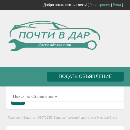
Добро пожаловать,
гость!
[
Регистрация
|
Вход
]
ПОДАТЬ ОБЪЯВЛЕНИЕ
Главная
»
Защита
»
0307176D Защита (пыльник) двигателя Hyundai Creta