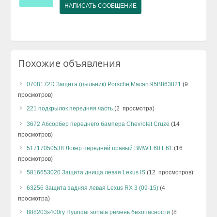
НАПИСАТЬ СООБЩЕНИЕ
Похожие объявления
0708172D Защита (пыльник) Porsche Macan 95B863821
(9
просмотров)
221 подкрылок передняя часть
(2 просмотра)
3672 Абсорбер переднего бампера Chevrolet Cruze
(14
просмотров)
51717050538 Локер передний правый BMW E60 E61
(16
просмотров)
5816653020 Защита днища левая Lexus IS
(12 просмотров)
63256 Защита задняя левая Lexus RX 3 (09-15)
(4
просмотра)
888203s400ry Hyundai sonata ремень безопасности
(8