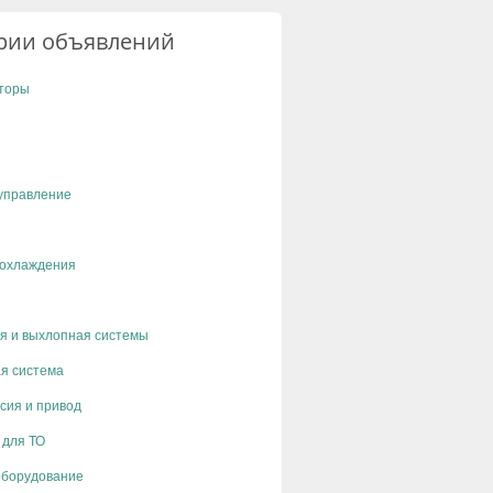
рии объявлений
торы
управление
 охлаждения
я и выхлопная системы
я система
сия и привод
 для ТО
оборудование