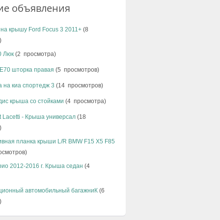
ие объявления
на крышу Ford Focus 3 2011+
(8
)
 Люк
(2 просмотра)
E70 шторка правая
(5 просмотров)
 на киа спортедж 3
(14 просмотров)
дис крыша со стойками
(4 просмотра)
t Lacetti - Крыша универсал
(18
)
ивная планка крыши L/R BMW F15 X5 F85
осмотров)
рио 2012-2016 г. Крыша седан
(4
ционный автомобильный багажниК
(6
)