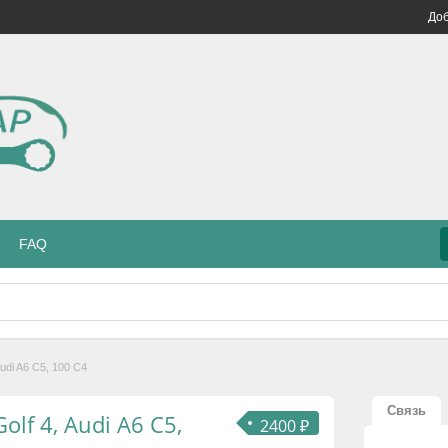
Доб
FAQ
udi A6 C5, 100 C4
Связь
f 4, Audi A6 C5,
2400 ₽