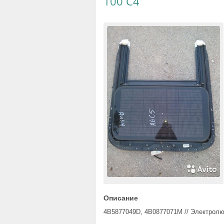
100 C4
Описание
4B5877049D, 4B0877071M // Электролюк