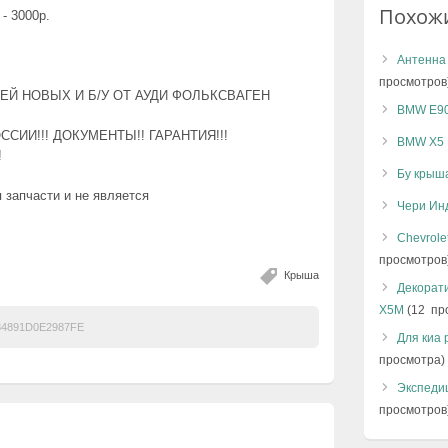
Похож
- 3000р.
Антенна 
просмотров
ЕЙ НОВЫХ И Б/У ОТ АУДИ ФОЛЬКСВАГЕН
BMW E90
СИИ!!! ДОКУМЕНТЫ!! ГАРАНТИЯ!!!
BMW X5 
!
Бу крыша
я запчасти и не является
Чери Ин
Chevrole
просмотров
Крыша
Декорат
X5M
(12 пр
4891D0E2987FE
Для киа 
просмотра)
Экспеди
просмотров