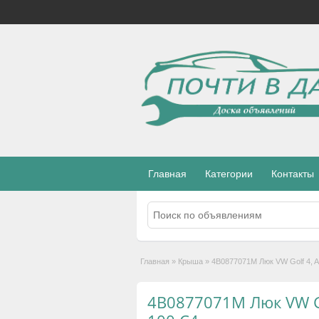
Главная
Категории
Контакты
Главная
»
Крыша
»
4B0877071M Люк VW Golf 4, A
4B0877071M Люк VW Gol