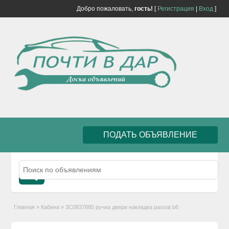
Добро пожаловать,
гость!
[
Регистрация
|
Вход
]
ПОДАТЬ ОБЪЯВЛЕНИЕ
Главная
»
Кабина
»
3C0837880 ручка двери накладка passat b6