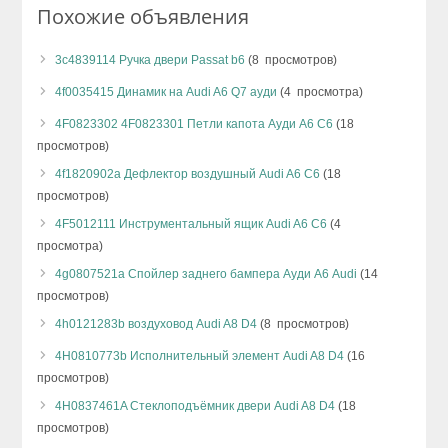
Похожие объявления
3c4839114 Ручка двери Passat b6
(8 просмотров)
4f0035415 Динамик на Audi A6 Q7 ауди
(4 просмотра)
4F0823302 4F0823301 Петли капота Ауди А6 С6
(18
просмотров)
4f1820902a Дефлектор воздушный Audi A6 C6
(18
просмотров)
4F5012111 Инструментальный ящик Audi A6 C6
(4
просмотра)
4g0807521a Спойлер заднего бампера Ауди А6 Audi
(14
просмотров)
4h0121283b воздуховод Audi A8 D4
(8 просмотров)
4H0810773b Исполнительный элемент Audi A8 D4
(16
просмотров)
4H0837461A Стеклоподъёмник двери Audi A8 D4
(18
просмотров)