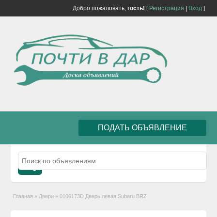
Добро пожаловать,
гость!
[
Регистрация
|
Вход
]
ПОДАТЬ ОБЪЯВЛЕНИЕ
Главная
»
Двери
»
0106173D Дверь левая Subaru BRZ