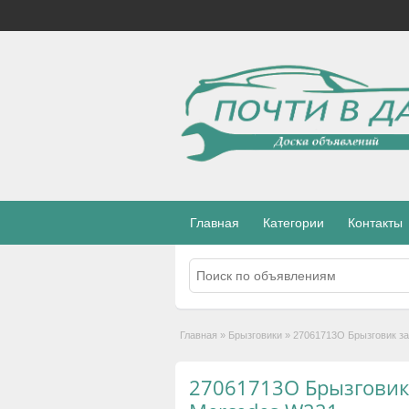
Главная
Категории
Контакты
Главная
»
Брызговики
»
27061713O Брызговик з
27061713O Брызговик