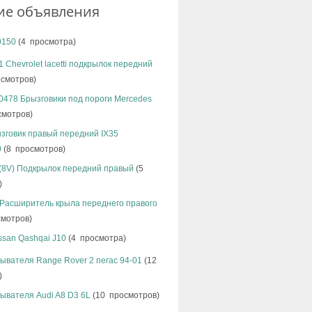
ие объявления
0150
(4 просмотра)
 Chevrolet lacetti подкрылок передний
смотров)
478 Брызговики под пороги Mercedes
смотров)
зговик правый передний IX35
0
(8 просмотров)
 (8V) Подкрылок передний правый
(5
)
 Расширитель крыла переднего правого
мотров)
ssan Qashqai J10
(4 просмотра)
ывателя Range Rover 2 пегас 94-01
(12
)
ывателя Audi A8 D3 6L
(10 просмотров)