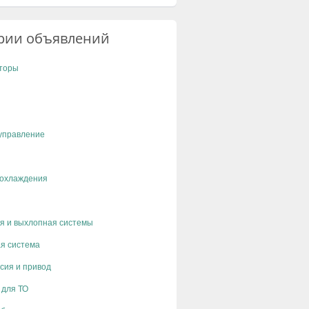
рии объявлений
торы
управление
 охлаждения
я и выхлопная системы
я система
сия и привод
 для ТО