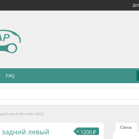
Доб
FAQ
адний левый Mercedes W221
Связь
 задний левый
1200 ₽