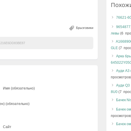
Похож
76621-6
96548771
Брызговики
левы
(6 про
A1668900
216E6DD83BE87
GLE
(7 про
Арка бры
645022Y05
Ауди А3
просмотров
Ауди Q3
Имя (обязательно)
8U0
(7 прос
Бачек Ni
ен) (обязательно)
Бачек ом
просмотров
Бачок ом
Сайт