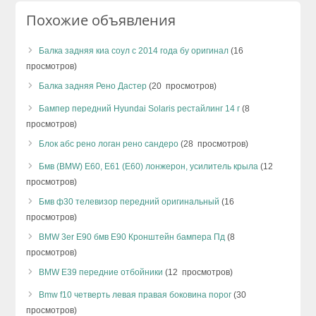
Похожие объявления
Балка задняя киа соул с 2014 года бу оригинал
(16
просмотров)
Балка задняя Рено Дастер
(20 просмотров)
Бампер передний Hyundai Solaris рестайлинг 14 г
(8
просмотров)
Блок абс рено логан рено сандеро
(28 просмотров)
Бмв (BMW) Е60, Е61 (E60) лонжерон, усилитель крыла
(12
просмотров)
Бмв ф30 телевизор передний оригинальный
(16
просмотров)
BMW 3er E90 бмв Е90 Кронштейн бампера Пд
(8
просмотров)
BMW E39 передние отбойники
(12 просмотров)
Bmw f10 четверть левая правая боковина порог
(30
просмотров)