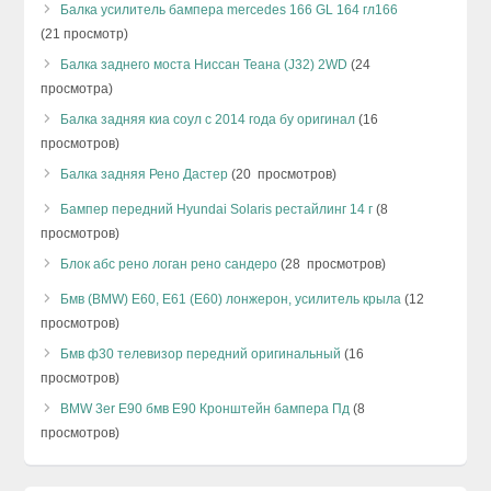
Балка усилитель бампера mercedes 166 GL 164 гл166
(21 просмотр)
Балка заднего моста Ниссан Теана (J32) 2WD
(24
просмотра)
Балка задняя киа соул с 2014 года бу оригинал
(16
просмотров)
Балка задняя Рено Дастер
(20 просмотров)
Бампер передний Hyundai Solaris рестайлинг 14 г
(8
просмотров)
Блок абс рено логан рено сандеро
(28 просмотров)
Бмв (BMW) Е60, Е61 (E60) лонжерон, усилитель крыла
(12
просмотров)
Бмв ф30 телевизор передний оригинальный
(16
просмотров)
BMW 3er E90 бмв Е90 Кронштейн бампера Пд
(8
просмотров)