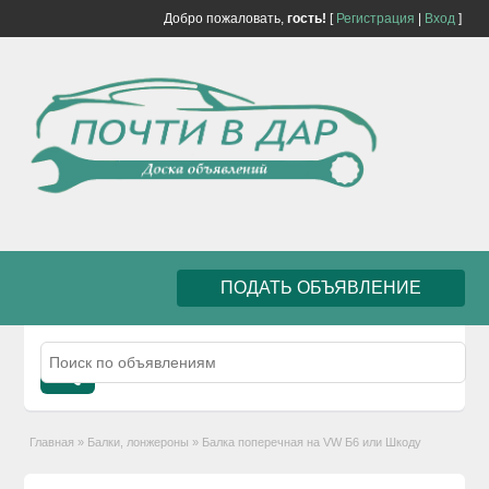
Добро пожаловать,
гость!
[
Регистрация
|
Вход
]
ПОДАТЬ ОБЪЯВЛЕНИЕ
Главная
»
Балки, лонжероны
»
Балка поперечная на VW Б6 или Шкоду