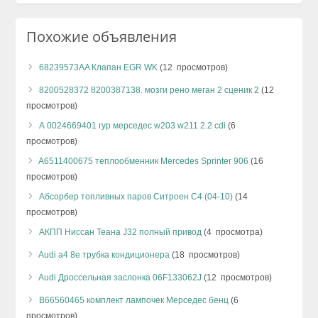
Похожие объявления
68239573AA Клапан EGR WK
(12 просмотров)
8200528372 8200387138. мозги рено меган 2 сценик 2
(12
просмотров)
А 0024669401 гур мерседес w203 w211 2.2 cdi
(6
просмотров)
A6511400675 теплообменник Mercedes Sprinter 906
(16
просмотров)
Абсорбер топливных паров Ситроен С4 (04-10)
(14
просмотров)
АКПП Ниссан Теана J32 полный привод
(4 просмотра)
Audi а4 8e трубка кондиционера
(18 просмотров)
Audi Дроссельная заслонка 06F133062J
(12 просмотров)
B66560465 комплект лампочек Мерседес бенц
(6
просмотров)