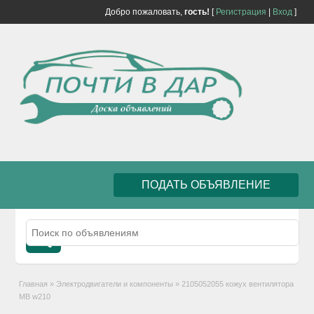
Добро пожаловать,
гость!
[
Регистрация
|
Вход
]
ПОДАТЬ ОБЪЯВЛЕНИЕ
Главная
»
Электродвигатели и компоненты
»
2105052055 кожух вентилятора
MB w210