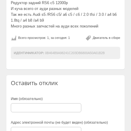
Редуктор задний RS6 c5 12000р
И куча всего от ауди разных моделей
Так же есть Audi s5 /RS6 c5/ a6 c5 / c6 / 2.0 tfsi / 3.0 / a4 b6
1.8tq / a4 b8 /a4 b9
Много разных запчастей на ауди всех поколений
Всего просмотров: 1, за сегодня: 1
Двигатель в сборе
ИДЕНТИФИКАТОР:
0B464B9A98241C203DB6800A50A61B2B
Оставить отклик
Имя (обязательно)
Адрес электронной почты (не будет виден) (обязательно)