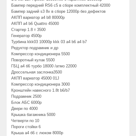
Бампер передний RS6 c5 в сборе комплектный 42000
Бампер задний s3 8v в сборе 12000р без дефектов
АКПП вариатор а4 b8 80000р
АКПП a4 b6 Quattro 45000
Стартер 1.8 т 3500
Генератор 4500р
Турбина kkk03 10000р kkk 03 a4 b6 a4 b7
Редуктор подрамник и др
Компрессор кондиционера 5500
Поворотный кулак 5500
ГБЦ а4 б6 турбо 18000 /атмо 22000
Дроссельная заслонка3500
АКПП вариатор 45000 01J
Компрессор кондиционера 3000
Кронштейн навесного 1.8t b6/b7
Подрамник 2500
Блок АБС 6000р
Двери по 4000
Крышка багажника 5000
Четверти по 10
Пороги стойки 6
Крыша а4 б6 с люком 8000р