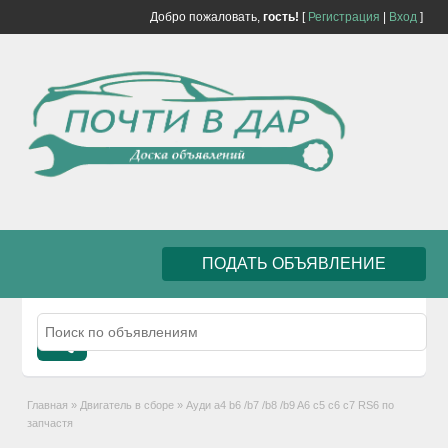
Добро пожаловать,
гость!
[
Регистрация
|
Вход
]
ПОДАТЬ ОБЪЯВЛЕНИЕ
Главная
»
Двигатель в сборе
»
Ауди а4 b6 /b7 /b8 /b9 A6 c5 c6 c7 RS6 по
запчастя