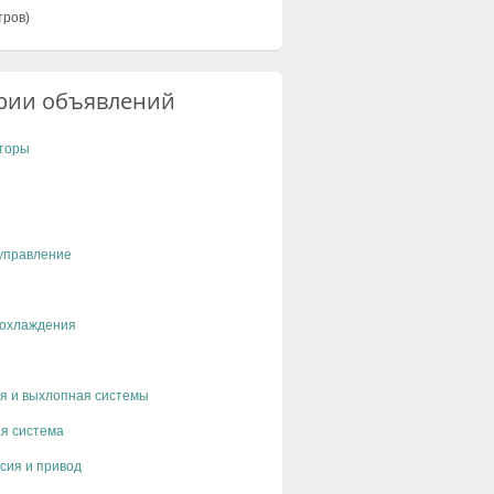
тров)
рии объявлений
торы
управление
 охлаждения
я и выхлопная системы
я система
сия и привод