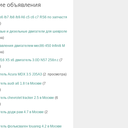
ие объявления
b6 /b7 /b8 /b9 A6 c5 c6 c7 RS6 по запчастя
)
вые и дизельные двигатели для шевроле
ра)
авления двигателем мес86-450 Infiniti M
ра)
f16 X5 x6 двигатель 3.0D N57 258л.с
(7
)
тель Acura MDX 3.5 J35A3
(2 просмотра)
ель audi а6 1.8 t в Москве
(7
)
ель chevrolet tracker 2.5 в Москве
(6
)
тель додж рам 4.7 в Москве
(2
тель фольксваген touareg 4.2 в Москве