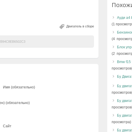
Похож
Ауди а4 
(1 просмотр
Двигатель в сборе
Бензино
(4 просмот
B94C8EB6502C3
Блок упр
(2 просмот
Bmw f15 
просмотров
Бу Двига
Бу двигат
Имя (обязательно)
просмотров
Бу двигат
ен) (обязательно)
просмотров
Бу двига
просмотра)
Сайт
Бу двига