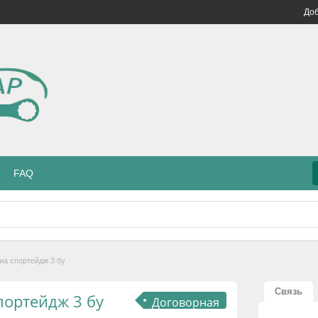
Доб
FAQ
иа спортейдж 3 бу
Связь
портейдж 3 бу
Договорная