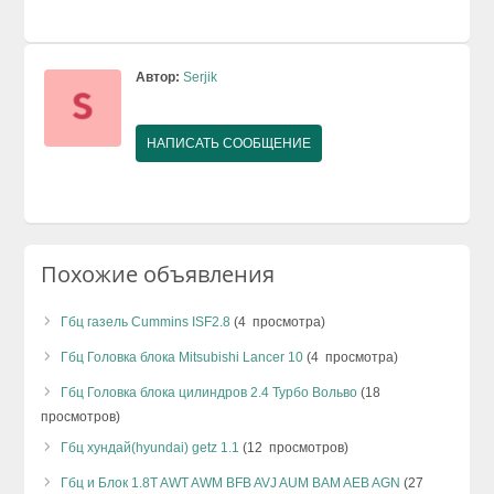
Автор:
Serjik
НАПИСАТЬ СООБЩЕНИЕ
Похожие объявления
Гбц газель Cummins ISF2.8
(4 просмотра)
Гбц Головка блока Mitsubishi Lancer 10
(4 просмотра)
Гбц Головка блока цилиндров 2.4 Турбо Вольво
(18
просмотров)
Гбц хундай(hyundai) getz 1.1
(12 просмотров)
Гбц и Блок 1.8T AWT AWM BFB AVJ AUM BAM AEB AGN
(27