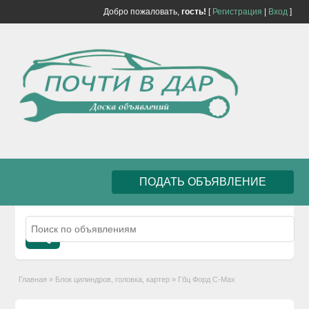
Добро пожаловать,
гость!
[
Регистрация
|
Вход
]
ПОДАТЬ ОБЪЯВЛЕНИЕ
Главная
»
Блок цилиндров, головка, картер
»
Гбц Форд C-Max